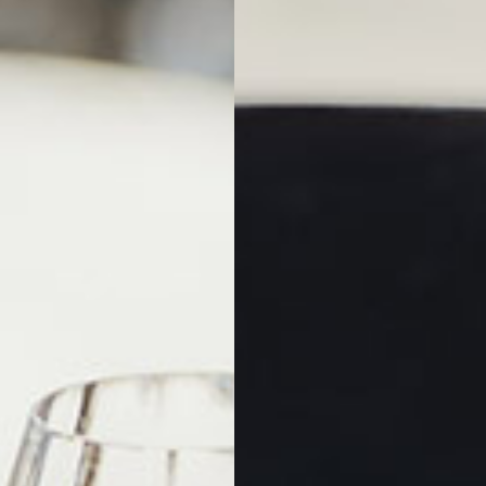
Home
Küche
Weine
Lage